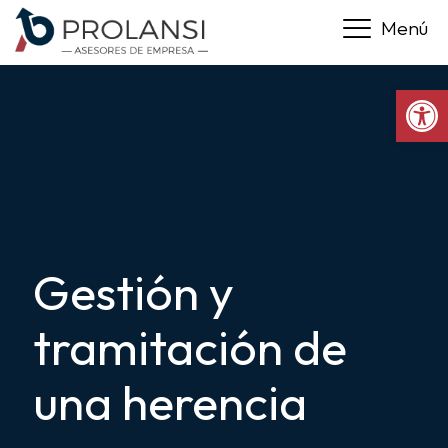
Ir
Menú
al
contenido
Abrir 
principal
Gestión y
tramitación de
una herencia